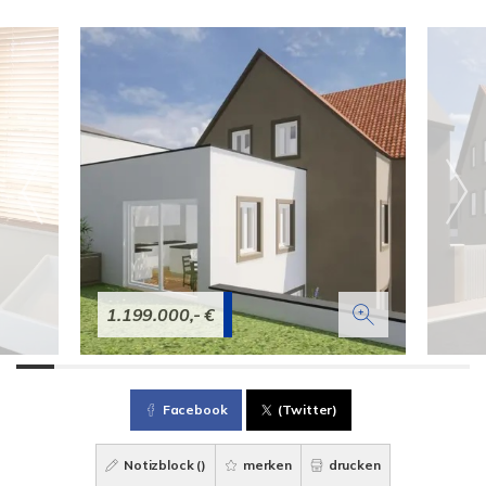
1.199.000,- €
Facebook
(Twitter)
Notizblock (
)
merken
drucken