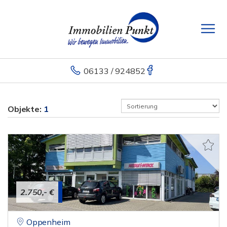
06133 / 924852
Objekte:
1
2.750,- €
Oppenheim