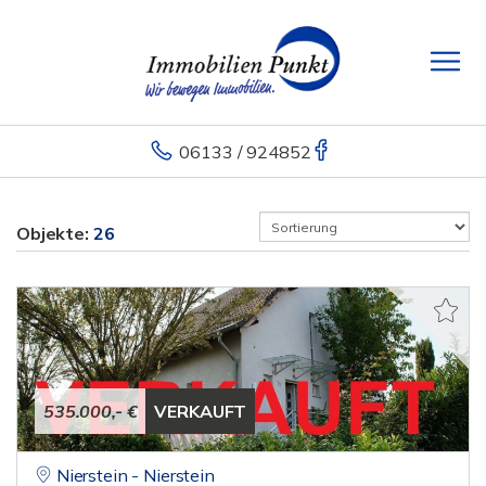
06133 / 924852
Objekte:
26
535.000,- €
VERKAUFT
Nierstein - Nierstein