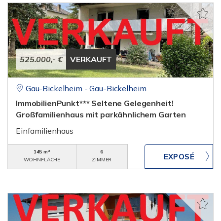
525.000,- €
VERKAUFT
Gau-Bickelheim - Gau-Bickelheim
ImmobilienPunkt*** Seltene Gelegenheit!
Großfamilienhaus mit parkähnlichem Garten
Einfamilienhaus
145 m²
6
WOHNFLÄCHE
ZIMMER