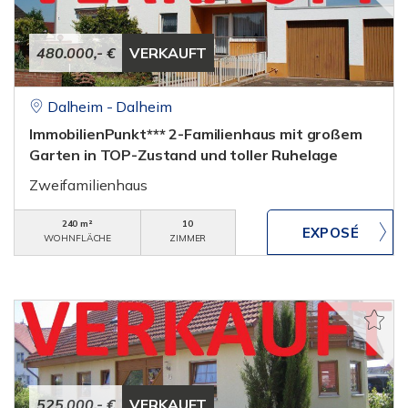
480.000,- €
VERKAUFT
Dalheim - Dalheim
ImmobilienPunkt*** 2-Familienhaus mit großem
Garten in TOP-Zustand und toller Ruhelage
Zweifamilienhaus
240 m²
10
WOHNFLÄCHE
ZIMMER
525.000,- €
VERKAUFT