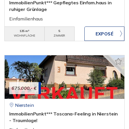
ImmobilienPunkt*** Gepflegtes Einfam.haus in
ruhiger Grünlage
Einfamilienhaus
125 m²
5
WOHNFLÄCHE
ZIMMER
675.000,- €
Nierstein
ImmobilienPunkt*** Toscana-Feeling in Nierstein
- Traumlage!