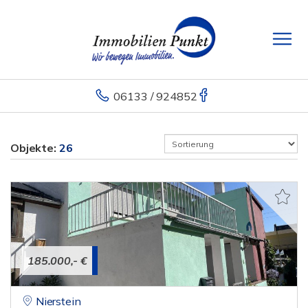
06133 / 924852
Objekte:
26
185.000,- €
Nierstein