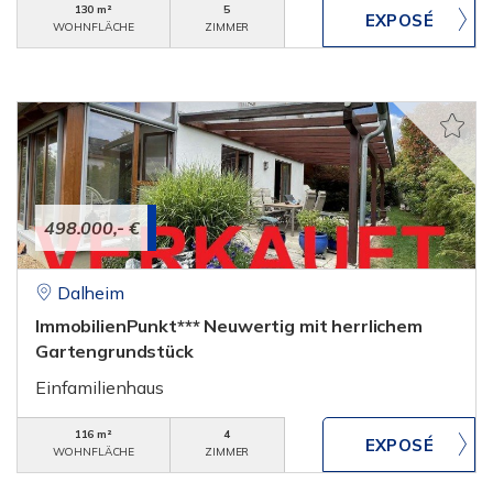
130 m²
5
WOHNFLÄCHE
ZIMMER
498.000,- €
Dalheim
ImmobilienPunkt*** Neuwertig mit herrlichem
Gartengrundstück
Einfamilienhaus
116 m²
4
WOHNFLÄCHE
ZIMMER