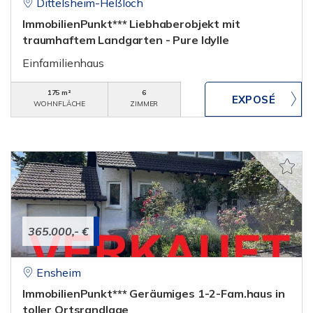
Dittelsheim-Heßloch
ImmobilienPunkt*** Liebhaberobjekt mit
traumhaftem Landgarten - Pure Idylle
Einfamilienhaus
175 m²
6
WOHNFLÄCHE
ZIMMER
365.000,- €
Ensheim
ImmobilienPunkt*** Geräumiges 1-2-Fam.haus in
toller Ortsrandlage