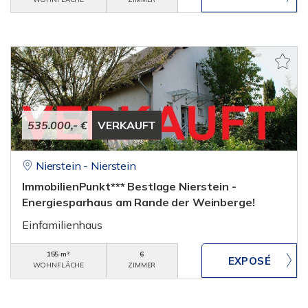
535.000,- €
VERKAUFT
Nierstein - Nierstein
ImmobilienPunkt*** Bestlage Nierstein -
Energiesparhaus am Rande der Weinberge!
Einfamilienhaus
155 m²
6
WOHNFLÄCHE
ZIMMER