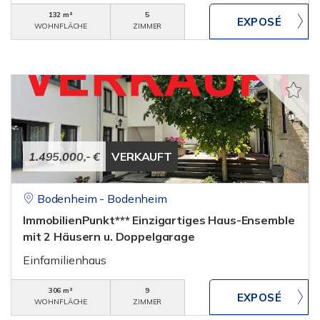
132 m²
5
WOHNFLÄCHE
ZIMMER
1.495.000,- €
VERKAUFT
Bodenheim - Bodenheim
ImmobilienPunkt*** Einzigartiges Haus-Ensemble
mit 2 Häusern u. Doppelgarage
Einfamilienhaus
306 m²
9
WOHNFLÄCHE
ZIMMER