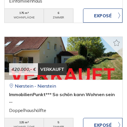
Einfamilienhaus
175 m²
6
WOHNFLÄCHE
ZIMMER
420.000,- €
VERKAUFT
Nierstein - Nierstein
ImmobilienPunkt*** So schön kann Wohnen sein
...
Doppelhaushälfte
125 m²
5
WOHNFLÄCHE
ZIMMER