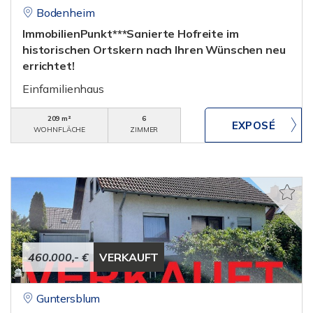
Bodenheim
ImmobilienPunkt***Sanierte Hofreite im
historischen Ortskern nach Ihren Wünschen neu
errichtet!
Einfamilienhaus
209 m²
6
WOHNFLÄCHE
ZIMMER
460.000,- €
VERKAUFT
Guntersblum