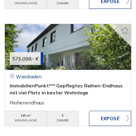
WOHNFLÄCHE
ZIMMER
575.000,- €
Wiesbaden
ImmobilienPunkt*** Gepflegtes Reihen-Endhaus
mit viel Platz in bester Wohnlage
Reihenendhaus
143 m²
5
WOHNFLÄCHE
ZIMMER