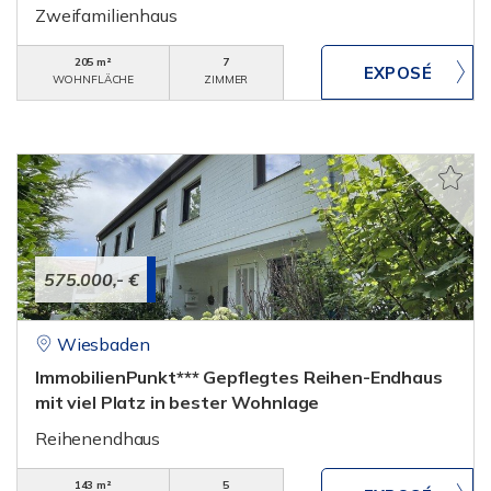
Zweifamilienhaus
205 m²
7
WOHNFLÄCHE
ZIMMER
575.000,- €
Wiesbaden
ImmobilienPunkt*** Gepflegtes Reihen-Endhaus
mit viel Platz in bester Wohnlage
Reihenendhaus
143 m²
5