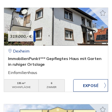
319.000,- €
Dexheim
ImmobilienPunkt*** Gepflegtes Haus mit Garten
in ruhiger Ortslage
Einfamilienhaus
135 m²
6
WOHNFLÄCHE
ZIMMER