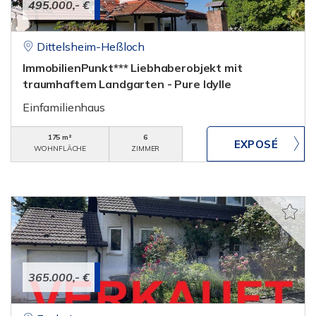
495.000,- €
Dittelsheim-Heßloch
ImmobilienPunkt*** Liebhaberobjekt mit
traumhaftem Landgarten - Pure Idylle
Einfamilienhaus
175 m²
6
WOHNFLÄCHE
ZIMMER
365.000,- €