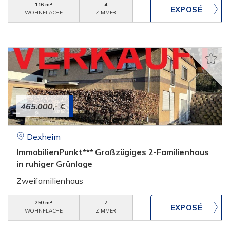
116 m²
4
WOHNFLÄCHE
ZIMMER
465.000,- €
Dexheim
ImmobilienPunkt*** Großzügiges 2-Familienhaus
in ruhiger Grünlage
Zweifamilienhaus
250 m²
7
WOHNFLÄCHE
ZIMMER