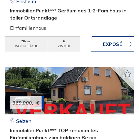
Ensheim
ImmobilienPunkt*** Geräumiges 1-2-Fam.haus in
toller Ortsrandlage
Einfamilienhaus
207 m²
6
WOHNFLÄCHE
ZIMMER
369.000,- €
Selzen
ImmobilienPunkt*** TOP renoviertes
Einfamilienhaus zum baldigen Bezug