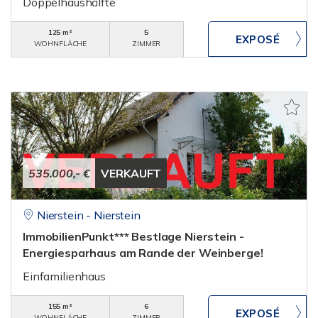
Doppelhaushälfte
125 m²
5
WOHNFLÄCHE
ZIMMER
535.000,- €
VERKAUFT
Nierstein - Nierstein
ImmobilienPunkt*** Bestlage Nierstein -
Energiesparhaus am Rande der Weinberge!
Einfamilienhaus
155 m²
6
WOHNFLÄCHE
ZIMMER