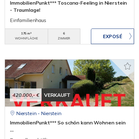
ImmobilienPunkt*** Toscana-Feeling in Nierstein
- Traumlage!
Einfamilienhaus
175 m²
6
WOHNFLÄCHE
ZIMMER
420.000,- €
VERKAUFT
Nierstein - Nierstein
ImmobilienPunkt*** So schön kann Wohnen sein
...