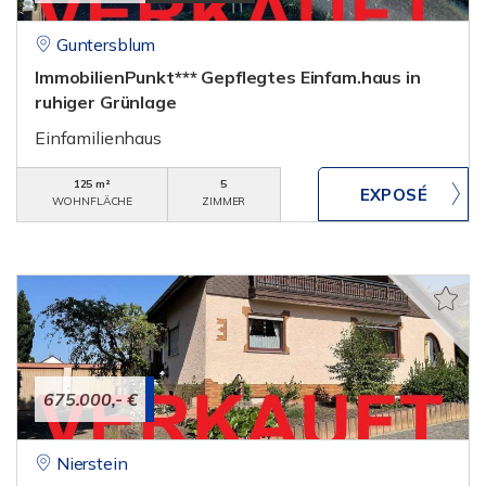
Guntersblum
ImmobilienPunkt*** Gepflegtes Einfam.haus in
ruhiger Grünlage
Einfamilienhaus
125 m²
5
WOHNFLÄCHE
ZIMMER
675.000,- €
Nierstein