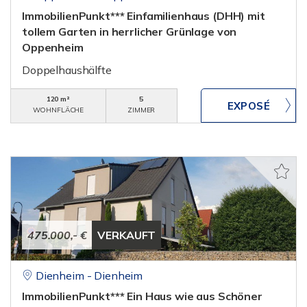
ImmobilienPunkt*** Einfamilienhaus (DHH) mit
tollem Garten in herrlicher Grünlage von
Oppenheim
Doppelhaushälfte
120 m²
5
WOHNFLÄCHE
ZIMMER
475.000,- €
VERKAUFT
Dienheim - Dienheim
ImmobilienPunkt*** Ein Haus wie aus Schöner