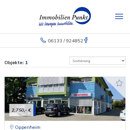
06133 / 924852
Objekte:
1
2.750,- €
Oppenheim