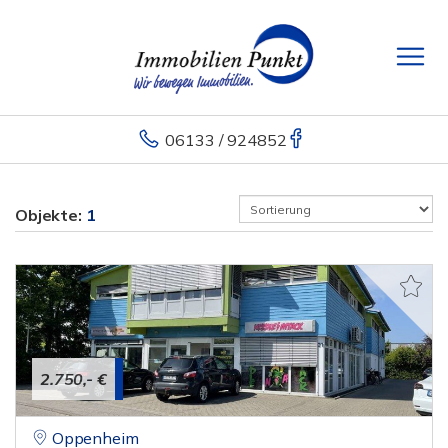
06133 / 924852
Objekte:
1
2.750,- €
Oppenheim