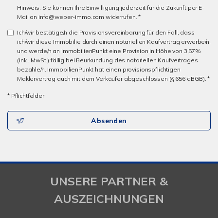
Hinweis: Sie können Ihre Einwilligung jederzeit für die Zukunft per E-
Mail an info@weber-immo.com widerrufen. *
Ich/wir bestätige/n die Provisionsvereinbarung für den Fall, dass
ich/wir diese Immobilie durch einen notariellen Kaufvertrag erwerbe/n,
und werde/n an ImmobilienPunkt eine Provision in Höhe von 3,57%
(inkl. MwSt.) fällig bei Beurkundung des notariellen Kaufvertrages
bezahle/n. ImmobilienPunkt hat einen provisionspflichtigen
Maklervertrag auch mit dem Verkäufer abgeschlossen (§ 656 c BGB). *
* Pflichtfelder
Absenden
UNSERE PARTNER &
AUSZEICHNUNGEN