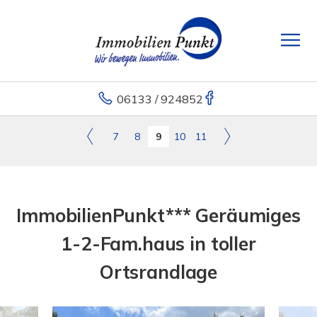
06133 / 924852
7
8
9
10
11
ImmobilienPunkt*** Geräumiges
1-2-Fam.haus in toller
Ortsrandlage