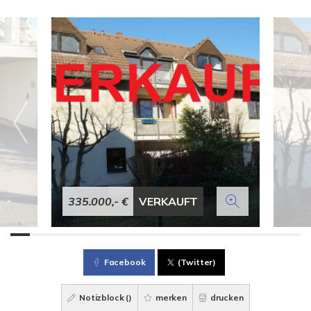
335.000,- €
VERKAUFT
Facebook
(Twitter)
Notizblock (
)
merken
drucken