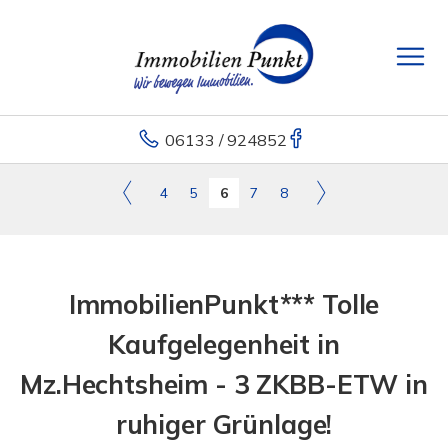
06133 / 924852
4
5
6
7
8
ImmobilienPunkt*** Tolle
Kaufgelegenheit in
Mz.Hechtsheim - 3 ZKBB-ETW in
ruhiger Grünlage!