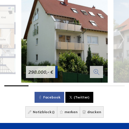
298.000,- €
Facebook
(Twitter)
Notizblock (
)
merken
drucken