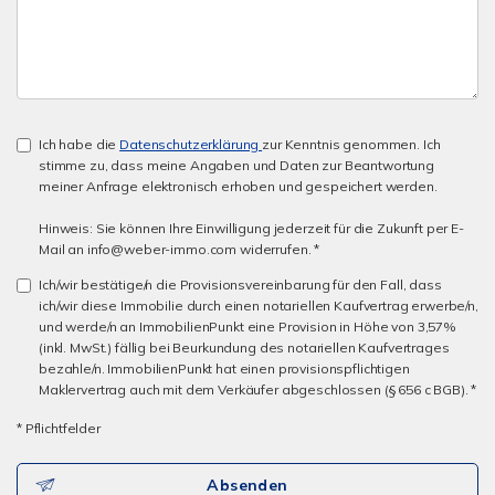
Ich habe die
Datenschutzerklärung
zur Kenntnis genommen. Ich
stimme zu, dass meine Angaben und Daten zur Beantwortung
meiner Anfrage elektronisch erhoben und gespeichert werden.
Hinweis: Sie können Ihre Einwilligung jederzeit für die Zukunft per E-
Mail an info@weber-immo.com widerrufen. *
Ich/wir bestätige/n die Provisionsvereinbarung für den Fall, dass
ich/wir diese Immobilie durch einen notariellen Kaufvertrag erwerbe/n,
und werde/n an ImmobilienPunkt eine Provision in Höhe von 3,57%
(inkl. MwSt.) fällig bei Beurkundung des notariellen Kaufvertrages
bezahle/n. ImmobilienPunkt hat einen provisionspflichtigen
Maklervertrag auch mit dem Verkäufer abgeschlossen (§ 656 c BGB). *
* Pflichtfelder
Absenden