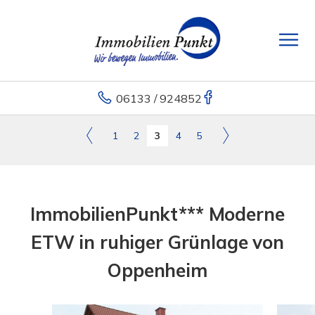
06133 / 924852
1
2
3
4
5
ImmobilienPunkt*** Moderne
ETW in ruhiger Grünlage von
Oppenheim