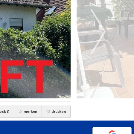
ock (
)
merken
drucken