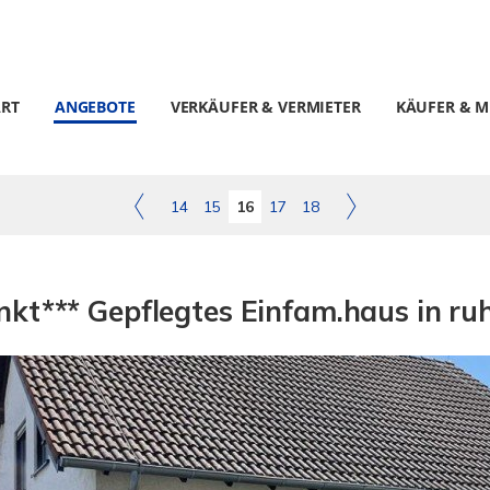
ART
ANGEBOTE
VERKÄUFER & VERMIETER
KÄUFER & M
14
15
16
17
18
kt*** Gepflegtes Einfam.haus in ru