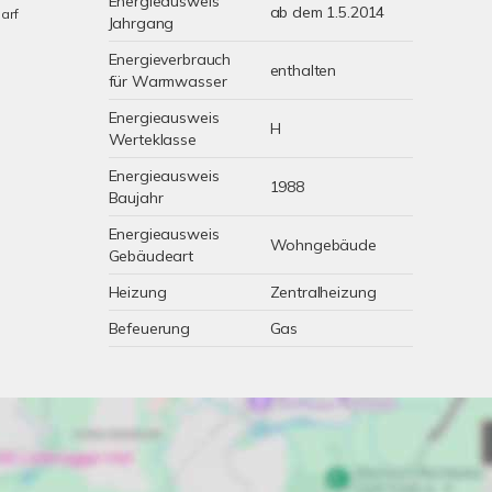
Energieausweis
ab dem 1.5.2014
arf
Jahrgang
Energieverbrauch
enthalten
für Warmwasser
Energieausweis
H
Werteklasse
Energieausweis
1988
Baujahr
Energieausweis
Wohngebäude
Gebäudeart
Heizung
Zentralheizung
Befeuerung
Gas