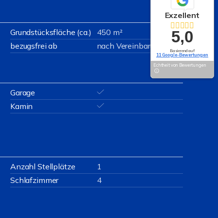
Exzellent
Grundstücksfläche (ca.)
450 m²
5,0
bezugsfrei ab
nach Vereinbarung
Basierend auf
11 Google-Bewertungen
Echtheit von Bewertungen
Garage
Kamin
Anzahl Stellplätze
1
Schlafzimmer
4