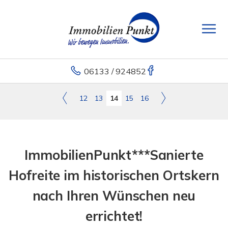
06133 / 924852
12
13
14
15
16
ImmobilienPunkt***Sanierte
Hofreite im historischen Ortskern
nach Ihren Wünschen neu
errichtet!