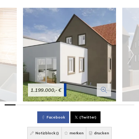
1.199.000,- €
Facebook
(Twitter)
Notizblock (
)
merken
drucken