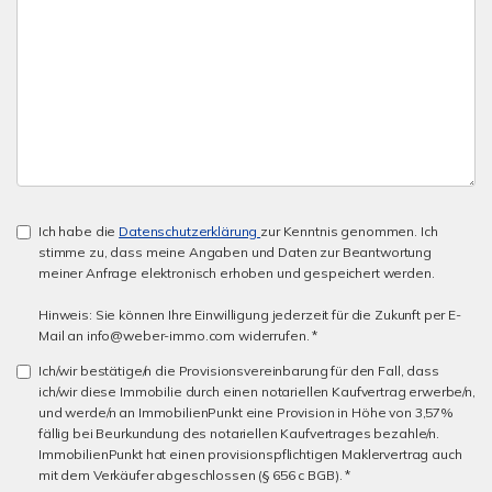
Ich habe die
Datenschutzerklärung
zur Kenntnis genommen. Ich
stimme zu, dass meine Angaben und Daten zur Beantwortung
meiner Anfrage elektronisch erhoben und gespeichert werden.
Hinweis: Sie können Ihre Einwilligung jederzeit für die Zukunft per E-
Mail an info@weber-immo.com widerrufen. *
Ich/wir bestätige/n die Provisionsvereinbarung für den Fall, dass
ich/wir diese Immobilie durch einen notariellen Kaufvertrag erwerbe/n,
und werde/n an ImmobilienPunkt eine Provision in Höhe von 3,57%
fällig bei Beurkundung des notariellen Kaufvertrages bezahle/n.
ImmobilienPunkt hat einen provisionspflichtigen Maklervertrag auch
mit dem Verkäufer abgeschlossen (§ 656 c BGB). *