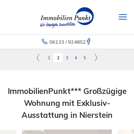
06133 / 924852
1
2
3
4
5
ImmobilienPunkt*** Großzügige
Wohnung mit Exklusiv-
Ausstattung in Nierstein